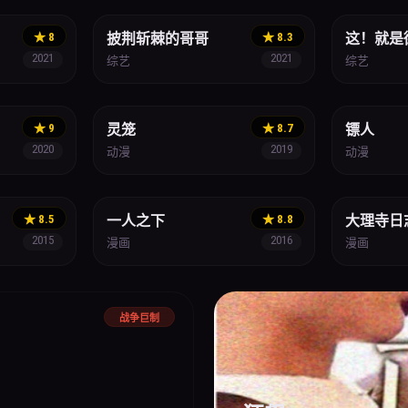
★ 8
披荆斩棘的哥哥
★ 8.3
这！就是
2021
2021
综艺
综艺
科幻
武侠
★ 9
灵笼
★ 8.7
镖人
2020
2019
动漫
动漫
热血
悬疑
★ 8.5
一人之下
★ 8.8
大理寺日
2015
2016
漫画
漫画
战争巨制