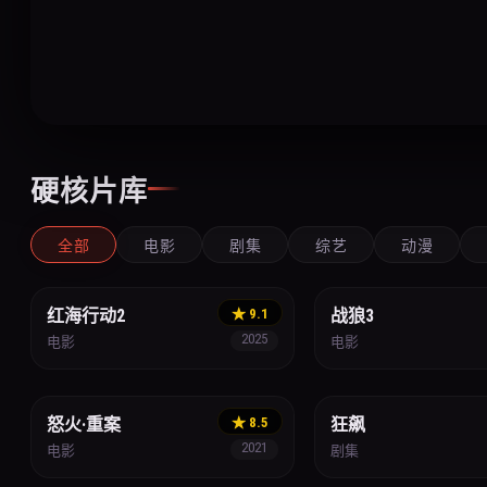
硬核片库
全部
电影
剧集
综艺
动漫
战争
动作
红海行动2
★ 9.1
战狼3
2025
电影
电影
警匪
犯罪
怒火·重案
★ 8.5
狂飙
2021
电影
剧集
经侦
刑侦