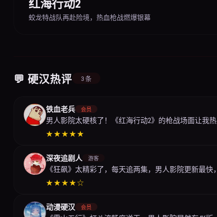
红海行动2
蛟龙特战队再赴险境，热血枪战燃爆银幕
💬 硬汉热评
3 条
铁血老兵
会员
男人影院太硬核了！《红海行动2》的枪战场面让我
★★★★★
深夜追剧人
游客
《狂飙》太精彩了，每天追两集，男人影院更新最快
★★★★☆
动漫硬汉
会员