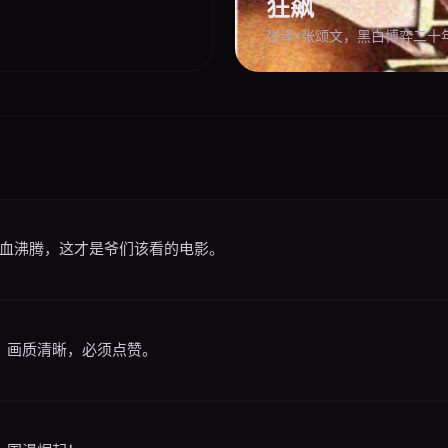
狂飙
张译×张颂文，黑白博弈二十
热血沸腾，这才是爷们该看的电影。
，画质清晰，必须点赞。