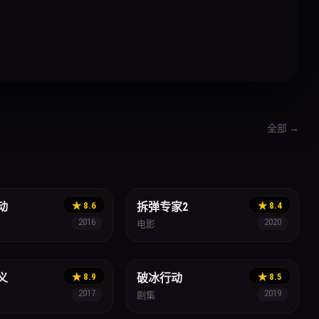
全部 →
动作
动
★ 8.6
拆弹专家2
★ 8.4
2016
2020
电影
缉毒
义
★ 8.9
破冰行动
★ 8.5
2017
2019
剧集
真人秀