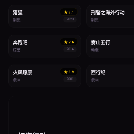
猎狐
★ 8.1
刑警之海外行动
2020
剧集
剧集
综艺
动作
奔跑吧
★ 7.6
雾山五行
2014
综艺
动漫
历史
奇幻
火凤燎原
★ 8.9
西行纪
2001
漫画
漫画