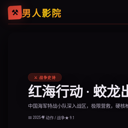
男人影院
⚒
⚔ 战争史诗
红海行动 · 蛟龙
中国海军特战小队深入战区，极限营救，硬核
📅 2025
🎥 动作 / 战争
★ 9.1