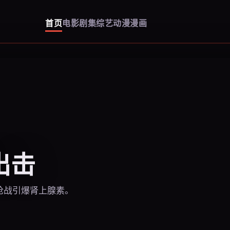
首页
电影
剧集
综艺
动漫
漫画
出击
枪战引爆肾上腺素。